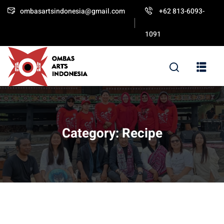
ombasartsindonesia@gmail.com
+62 813-6093-
Sign in
Sign up
1091
Sign in
Don’t have an account?
Sign up
Category:
Recipe
Lost your password?
Remember me