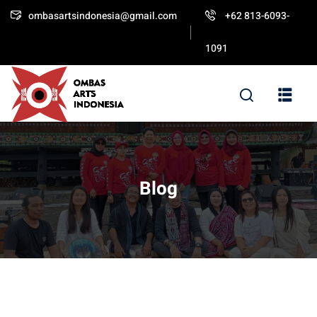
ombasartsindonesia@gmail.com
+62 813-6093-
Sign in
Sign up
1091
Sign in
Don’t have an account?
Sign up
Blog
Lost your password?
Remember me