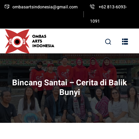
ombasartsindonesia@gmail.com
+62 813-6093-
Sign in
Sign up
1091
Sign in
Don’t have an account?
Sign up
Bincang Santai – Cerita di Balik
Bunyi
Lost your password?
Remember me