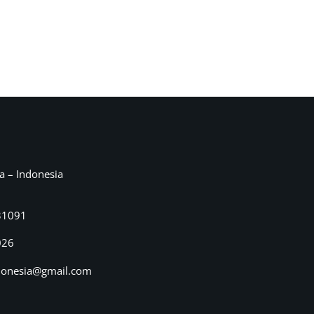
a – Indonesia
31091
026
donesia@gmail.com