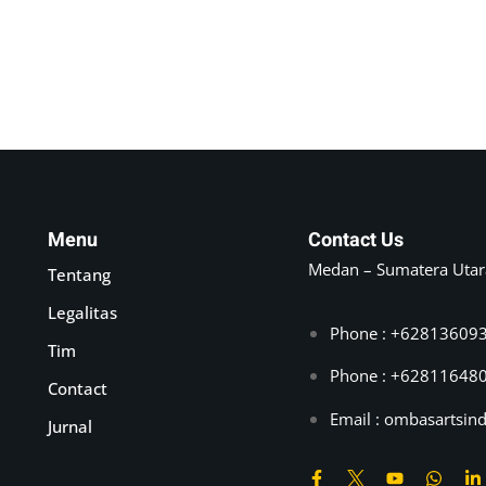
Lost your password?
Remember me
Menu
Contact Us
Medan – Sumatera Utar
Tentang
Legalitas
Phone : +62813609
Tim
Phone : +62811648
Contact
Email :
ombasartsin
Jurnal