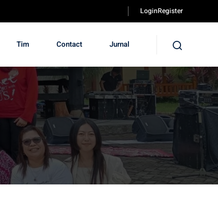
LoginRegister
Tim
Contact
Jurnal