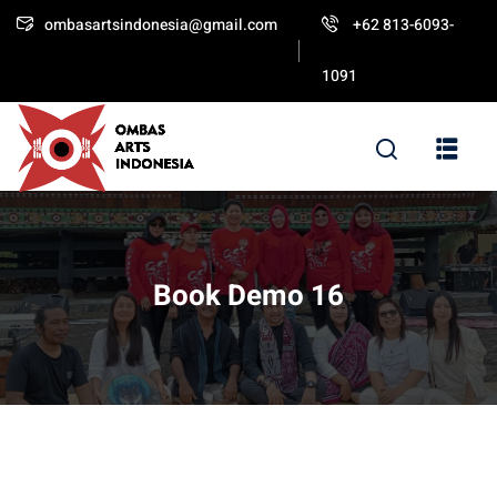
ombasartsindonesia@gmail.com
+62 813-6093-
Sign in
Sign up
1091
Sign in
Don’t have an account?
Sign up
Book Demo 16
Lost your password?
Remember me