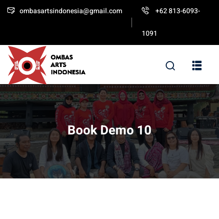
ombasartsindonesia@gmail.com
+62 813-6093-
Sign in
Sign up
1091
Sign in
Don’t have an account?
Sign up
Book Demo 10
Lost your password?
Remember me