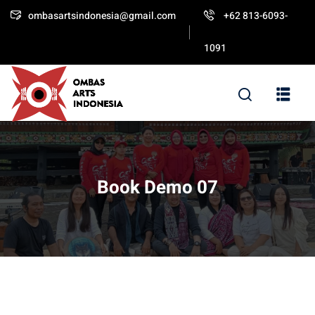
ombasartsindonesia@gmail.com
+62 813-6093-
Sign in
Sign up
1091
Sign in
Don’t have an account?
Sign up
Book Demo 07
Lost your password?
Remember me