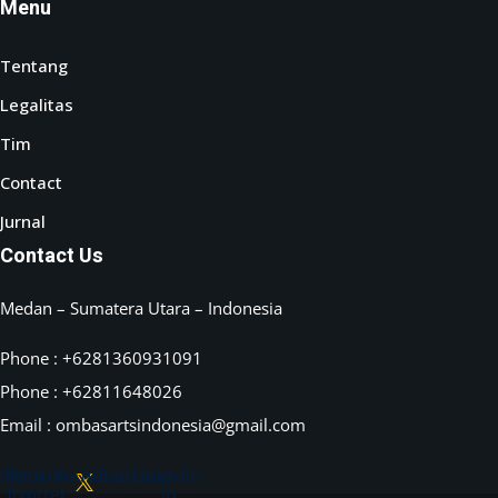
Menu
Tentang
Legalitas
Tim
Contact
Jurnal
Contact Us
Medan – Sumatera Utara – Indonesia
Phone : +6281360931091
Phone : +62811648026
Email :
ombasartsindonesia@gmail.com
ebook-
Flaticon-
Youtube
Whatsapp
Linkedin-
f
twitter
in